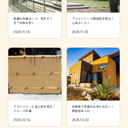
新築の外構はいつ・何をすべ
プライバシーと開放感を両立！
き？失敗を防ぐ...
心地よいセミ...
2025.11.18
2025.11.05
プライバシーと安心感を両立｜
佐賀県で外構をお考えの方へ｜
クローズ外構...
開放感あふれ...
2025.10.16
2025.10.03