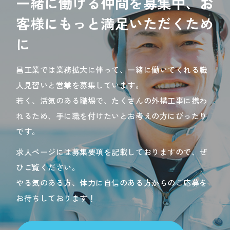
一緒に働ける仲間を募集中、お
客様にもっと満足いただくため
に
昌工業では業務拡大に伴って、一緒に働いてくれる職
人見習いと営業を募集しています。
若く、活気のある職場で、たくさんの外構工事に携わ
れるため、手に職を付けたいとお考えの方にぴったり
です。
求人ページには募集要項を記載しておりますので、ぜ
ひご覧ください。
やる気のある方、体力に自信のある方からのご応募を
お待ちしております！