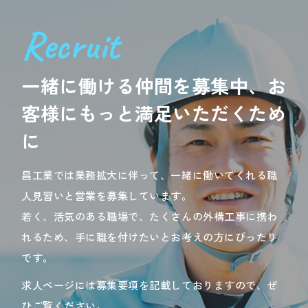
Recruit
一緒に働ける仲間を募集中、お
客様にもっと満足いただくため
に
昌工業では業務拡大に伴って、一緒に働いてくれる職
人見習いと営業を募集しています。
若く、活気のある職場で、たくさんの外構工事に携わ
れるため、手に職を付けたいとお考えの方にぴったり
です。
求人ページには募集要項を記載しておりますので、ぜ
ひご覧ください。